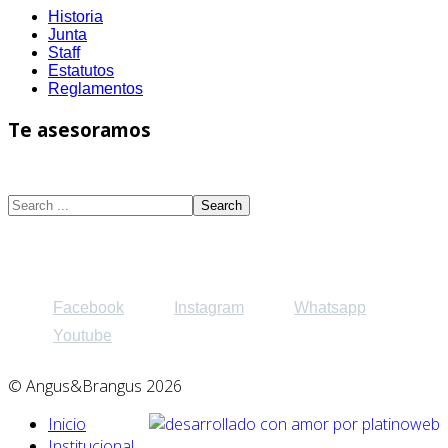
Historia
Junta
Staff
Estatutos
Reglamentos
Te asesoramos
¡Qué estás buscando?
Search
Síguenos en:
Facebook
Instagram
Whatsapp
Youtube
© Angus&Brangus 2026
Inicio
Institucional